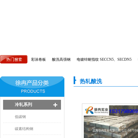
彩涂卷板
酸洗高强钢
电镀锌耐指纹 SECCN5、SECDN5
热轧酸洗
冷轧系列
低碳钢
碳素结构钢